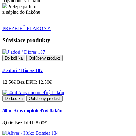
najvhodnejší flakón
Prelejte parfém
z náplne do flakónu
PREZRIEŤ FLAKÓNY
Súvisiace produkty
Do košíka
Obľúbený produkt
J´adori / Diores 187
12,50€
Bez DPH: 12,50€
Do košíka
Obľúbený produkt
50ml Atos doplniteľný flakón
8,00€
Bez DPH: 8,00€