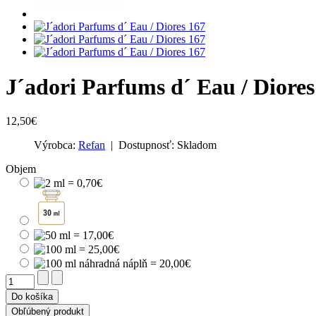
J´adori Parfums d´ Eau / Diores
12,50€
Výrobca:
Refan
| Dostupnosť:
Skladom
Objem
Do košíka
Obľúbený produkt