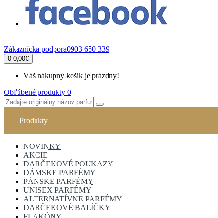
Zákaznícka podpora
0903 650 339
0
0,00€
Váš nákupný košík je prázdny!
Obľúbené produkty
0
Produkty
NOVINKY
AKCIE
DARČEKOVÉ POUKAZY
DÁMSKE PARFÉMY
PÁNSKE PARFÉMY
UNISEX PARFÉMY
ALTERNATÍVNE PARFÉMY
DARČEKOVÉ BALÍČKY
FLAKÓNY