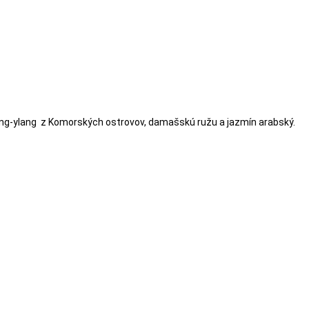
ylang-ylang z Komorských ostrovov, damašskú ružu a jazmín arabský.