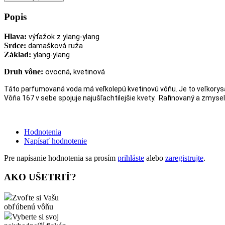
Popis
Hlava:
výťažok z ylang-ylang
Srdce:
damašková ruža
Základ:
ylang-ylang
Druh vône:
ovocná, kvetinová
Táto parfumovaná voda má veľkolepú kvetinovú vôňu. Je to veľkorysá
Vôňa 167 v sebe spojuje najušľachtilejšie kvety. Rafinovaný a zmysel
Hodnotenia
Napísať hodnotenie
Pre napísanie hodnotenia sa prosím
prihláste
alebo
zaregistrujte
.
AKO UŠETRIŤ?
Zvoľte si Vašu
obľúbenú vôňu
Vyberte si svoj