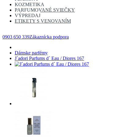
KOZMETIKA
PARFUMOVANÉ SVIEČKY
VÝPREDAJ
ETIKETY S VENOVANÍM
ÚVOD
KONTAKT
O NÁS
SPRIEVODCA VÝBEROM VÔNE
ZO
0903 650 339
Zákaznícka podpora
Dámske parfémy
J´adori Parfums d´ Eau / Diores 167