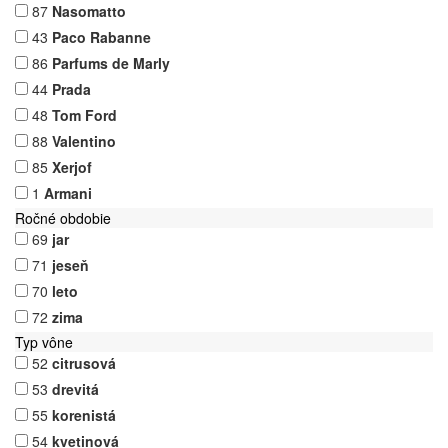
87
Nasomatto
43
Paco Rabanne
86
Parfums de Marly
44
Prada
48
Tom Ford
88
Valentino
85
Xerjof
1
Armani
Ročné obdobie
69
jar
71
jeseň
70
leto
72
zima
Typ vône
52
citrusová
53
drevitá
55
korenistá
54
kvetinová