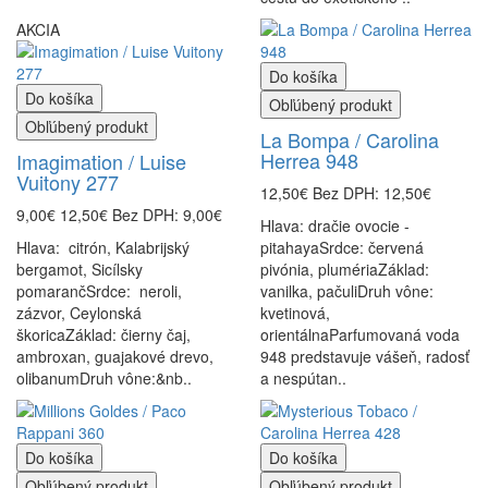
AKCIA
Do košíka
Do košíka
Obľúbený produkt
Obľúbený produkt
La Bompa / Carolina
Herrea 948
Imagimation / Luise
Vuitony 277
12,50€
Bez DPH: 12,50€
9,00€
12,50€
Bez DPH: 9,00€
Hlava: dračie ovocie -
Hlava: citrón, Kalabrijský
pitahayaSrdce: červená
bergamot, Sicílsky
pivónia, plumériaZáklad:
pomarančSrdce: neroli,
vanilka, pačuliDruh vône:
zázvor, Ceylonská
kvetinová,
škoricaZáklad: čierny čaj,
orientálnaParfumovaná voda
ambroxan, guajakové drevo,
948 predstavuje vášeň, radosť
olibanumDruh vône:&nb..
a nespútan..
Do košíka
Do košíka
Obľúbený produkt
Obľúbený produkt