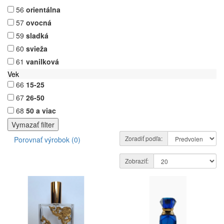
56
orientálna
57
ovocná
59
sladká
60
svieža
61
vanilková
Vek
66
15-25
67
26-50
68
50 a viac
Zoradiť podľa:
Porovnať výrobok (0)
Zobraziť: