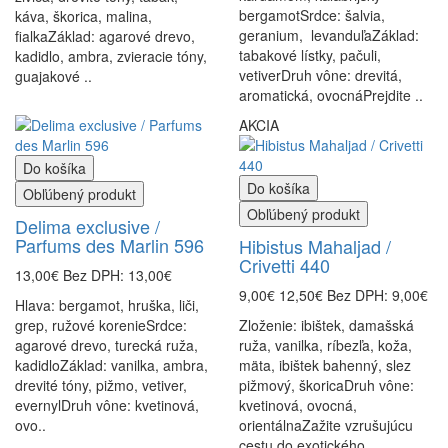
bergamotSrdce: šalvia,
káva, škorica, malina,
geranium, levanduľaZáklad:
fialkaZáklad: agarové drevo,
tabakové lístky, pačuli,
kadidlo, ambra, zvieracie tóny,
vetiverDruh vône: drevitá,
guajakové ..
aromatická, ovocnáPrejdite ..
AKCIA
Do košíka
Do košíka
Obľúbený produkt
Obľúbený produkt
Delima exclusive /
Parfums des Marlin 596
Hibistus Mahaljad /
Crivetti 440
13,00€
Bez DPH: 13,00€
9,00€
12,50€
Bez DPH: 9,00€
Hlava: bergamot, hruška, liči,
grep, ružové korenieSrdce:
Zloženie: ibištek, damašská
agarové drevo, turecká ruža,
ruža, vanilka, ríbezľa, koža,
kadidloZáklad: vanilka, ambra,
mäta, ibištek bahenný, slez
drevité tóny, pižmo, vetiver,
pižmový, škoricaDruh vône:
evernylDruh vône: kvetinová,
kvetinová, ovocná,
ovo..
orientálnaZažite vzrušujúcu
cestu do exotického ..