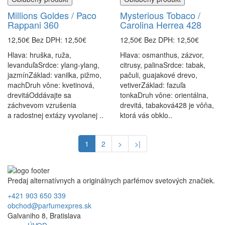
Millions Goldes / Paco
Mysterious Tobaco /
Rappani 360
Carolina Herrea 428
12,50€
Bez DPH: 12,50€
12,50€
Bez DPH: 12,50€
Hlava: hruška, ruža,
Hlava: osmanthus, zázvor,
levanduľaSrdce: ylang-ylang,
citrusy, palinaSrdce: tabak,
jazmínZáklad: vanilka, pižmo,
pačuli, guajakové drevo,
machDruh vône: kvetinová,
vetiverZáklad: fazuľa
drevitáOddávajte sa
tonkaDruh vône: orientálna,
záchvevom vzrušenia
drevitá, tabaková428 je vôňa,
a radostnej extázy vyvolanej ..
ktorá vás obklo..
1
2
>
>|
Predaj alternatívnych a originálnych parfémov svetových značiek.
+421 903 650 339
obchod@parfumexpres.sk
Galvaniho 8, Bratislava