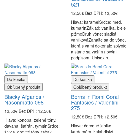
521
12,50€
Bez DPH: 12,50€
Hlava: karamelSrdce: med,
kumarínZáklad: vanilka, biele
pižmoDruh vône: sladká,
vanilkováZahaľte sa do vône,
ktorá s vami dokonale splynie
a stane sa vaším novým
podpisom. Unisex p..
Do košíka
Do košíka
Obľúbený produkt
Obľúbený produkt
Blacky Afganos /
Borns in Romi Coral
Nasonmatto 098
Fantasies / Valentini
275
12,50€
Bez DPH: 12,50€
12,50€
Bez DPH: 12,50€
Hlava: konopa, zelené tóny,
Hlava: červené jablko,
davana, šafrán, tymiánSrdce:
kardamóm, kalabrijský
živica, drevité tóny, tabak,