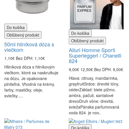
Do košíka
Do košíka
Obľúbený produkt
Obľúbený produkt
50ml hliníková dóza s
viečkom
Alluri Homme Sporti
Superleggeri / Chanelli
1,10€
Bez DPH: 1,10€
824
Hliníková dóza s hliníkovým
9,00€
12,50€
Bez DPH: 9,00€
viečkom, ktoré sa naskrutkuje
Hlava: citrusy, mandarínka,
na dózu. Je opakovane
grepfruitSrdce: drevité tóny,
plniteľná. Vhodná na krémy,
céderZáklad: biele pižmo,
farby, mastičky, oleje,
ambra, pačuli, santalové
sviečky.....
drevoDruh vône: drevitá,
sviežaPánska parfumovaná
voda 824 je nov..
Do košíka