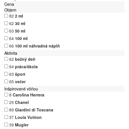
Cena
Objem
82
2 ml
62
30 ml
63
50 ml
64
100 ml
66
100 ml náhradná náplň
Aktivita
62
bežný deň
64
práca/škola
63
šport
65
večer
Inšpirované vôňou
8
Carolina Herrera
25
Chanel
89
Giardini di Toscana
37
Louis Vuitton
39
Mugler