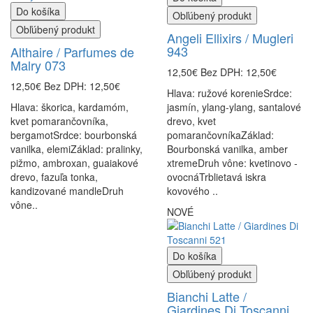
Do košíka
Obľúbený produkt
Obľúbený produkt
Angeli Ellixirs / Mugleri
943
Althaire / Parfumes de
Malry 073
12,50€
Bez DPH: 12,50€
12,50€
Bez DPH: 12,50€
Hlava: ružové korenieSrdce:
Hlava: škorica, kardamóm,
jasmín, ylang-ylang, santalové
kvet pomarančovníka,
drevo, kvet
bergamotSrdce: bourbonská
pomarančovníkaZáklad:
vanilka, elemiZáklad: pralinky,
Bourbonská vanilka, amber
pižmo, ambroxan, guaiakové
xtremeDruh vône: kvetinovo -
drevo, fazuľa tonka,
ovocnáTrblietavá iskra
kandizované mandleDruh
kovového ..
vône..
NOVÉ
Do košíka
Obľúbený produkt
Bianchi Latte /
Giardines Di Toscanni