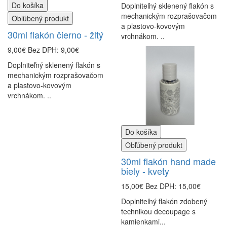
Do košíka
Doplniteľný sklenený flakón s
mechanickým rozprašovačom
Obľúbený produkt
a plastovo-kovovým
30ml flakón čierno - žltý
vrchnákom. ..
9,00€
Bez DPH: 9,00€
Doplniteľný sklenený flakón s
mechanickým rozprašovačom
a plastovo-kovovým
vrchnákom. ..
Do košíka
Obľúbený produkt
30ml flakón hand made
biely - kvety
15,00€
Bez DPH: 15,00€
Doplniteľný flakón zdobený
technikou decoupage s
kamienkami...