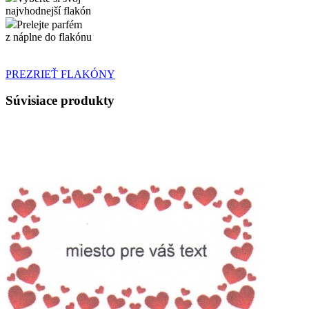
najvhodnejší flakón
Prelejte parfém
z náplne do flakónu
PREZRIEŤ FLAKÓNY
Súvisiace produkty