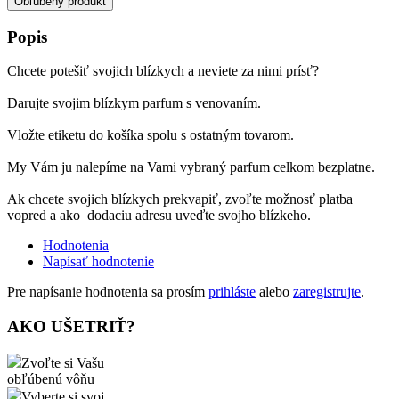
Obľúbený produkt
Popis
Chcete potešiť svojich blízkych a neviete za nimi prísť?
Darujte svojim blízkym parfum s venovaním.
Vložte etiketu do košíka spolu s ostatným tovarom.
My Vám ju nalepíme na Vami vybraný parfum celkom bezplatne.
Ak chcete svojich blízkych prekvapiť, zvoľte možnosť platba
vopred a ako dodaciu adresu uveďte svojho blízkeho.
Hodnotenia
Napísať hodnotenie
Pre napísanie hodnotenia sa prosím
prihláste
alebo
zaregistrujte
.
AKO UŠETRIŤ?
Zvoľte si Vašu
obľúbenú vôňu
Vyberte si svoj