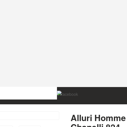
BEROM VÔNE
ZOZNAM VÔNÍ
Alternatívne parfémy
Alluri Homme Sporti Superleggeri / Chanelli 
Alluri Homme 
Chanelli 824