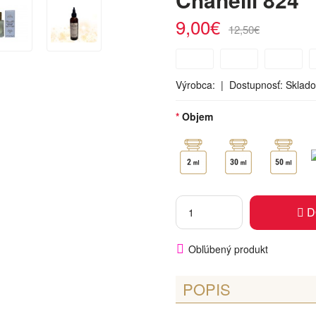
9,00€
12,50€
Výrobca:
| Dostupnosť:
Sklad
Objem
D
Obľúbený produkt
POPIS