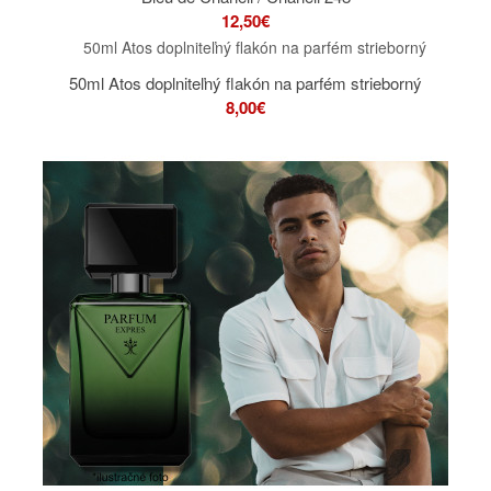
12,50€
50ml Atos doplniteľný flakón na parfém strieborný
8,00€