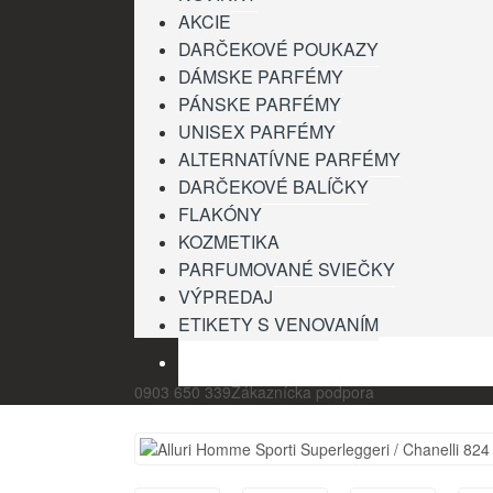
AKCIE
DARČEKOVÉ POUKAZY
DÁMSKE PARFÉMY
PÁNSKE PARFÉMY
UNISEX PARFÉMY
ALTERNATÍVNE PARFÉMY
DARČEKOVÉ BALÍČKY
FLAKÓNY
KOZMETIKA
PARFUMOVANÉ SVIEČKY
VÝPREDAJ
ETIKETY S VENOVANÍM
ÚVOD
KONTAKT
O NÁS
SPRIEVODCA VÝ
0903 650 339
Zákaznícka podpora