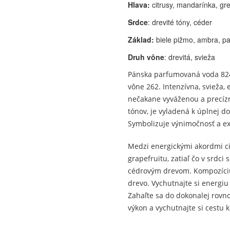
Hlava:
citrusy, mandarínka, gre
Srdce
: drevité tóny, céder
Základ:
biele pižmo, ambra, pa
Druh vône
: drevitá, svieža
Pánska parfumovaná voda 824
vône 262. Intenzívna, svieža,
nečakane vyváženou a precíz
tónov, je vyladená k úplnej do
Symbolizuje výnimočnosť a exk
Medzi energickými akordmi ci
grapefruitu, zatiaľ čo v srdc
cédrovým drevom. Kompozíciu 
drevo. Vychutnajte si energiu
Zahaľte sa do dokonalej rovno
výkon a vychutnajte si cestu k