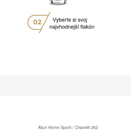
Vyberte si svoj
najvhodnejší flakón
PREZRIEŤ FLAKÓNY