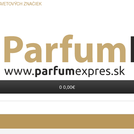
SVETOVÝCH ZNAČIEK
0
0,00€