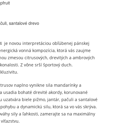
pfruit
čuli, santalové drevo
 je novou interpretáciou obľúbenej pánskej
 energická vonná kompozícia, ktorá vás zaujme
nou zmesou citrusových, drevitých a ambrových
konalosti. Z vône srší športový duch.
luzivitu.
trusov naplno vynikne sila mandarínky a
i sa usadia bohaté drevité akordy, korunované
uzatvára biele pižmo, jantár, pačuli a santalové
 pohybu a dynamickú silu, ktorá sa vo vás skrýva.
váhy sily a ľahkosti, zamerajte sa na maximálny
 víťazstvu.